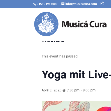
015901984009
info@musicacura.com
« All Events
This event has passed.
Yoga mit Live
April 3, 2025 @ 7:30 pm
-
9:00 pm