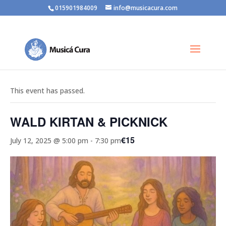
015901984009
info@musicacura.com
« All Events
This event has passed.
WALD KIRTAN & PICKNICK
€15
July 12, 2025 @ 5:00 pm
-
7:30 pm